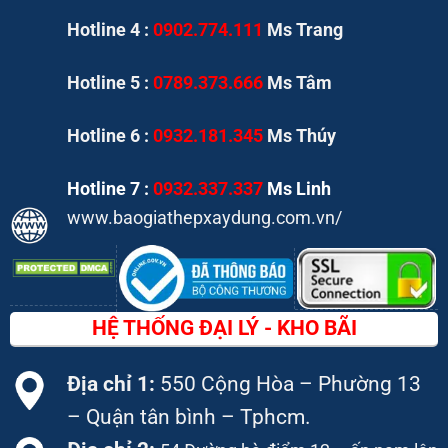
Hotline 4 :
0902.774.111
Ms Trang
Hotline 5 :
0789.373.666
Ms Tâm
Hotline 6 :
0932.181.345
Ms Thúy
Hotline 7 :
0932.337.337
Ms Linh
www.baogiathepxaydung.com.vn/
HỆ THỐNG ĐẠI LÝ - KHO BÃI
Địa chỉ 1:
550 Cộng Hòa – Phường 13
– Quận tân bình – Tphcm.