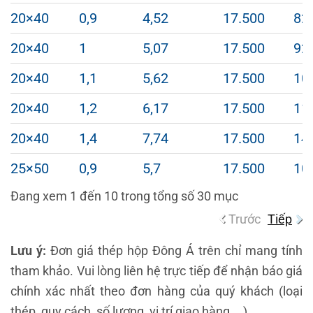
20×40
0,9
4,52
17.500
82
20×40
1
5,07
17.500
92
20×40
1,1
5,62
17.500
10
20×40
1,2
6,17
17.500
11
20×40
1,4
7,74
17.500
14
25×50
0,9
5,7
17.500
10
Đang xem 1 đến 10 trong tổng số 30 mục
Trước
Tiếp
Lưu ý:
Đơn giá thép hộp Đông Á trên chỉ mang tính
tham khảo. Vui lòng liên hệ trực tiếp để nhận báo giá
chính xác nhất theo đơn hàng của quý khách (loại
thép, quy cách, số lượng, vị trí giao hàng,...).