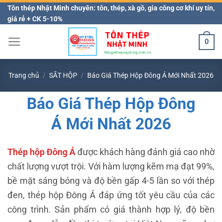
Bỏ
Tôn thép Nhật Minh chuyên: tôn, thép, xà gồ, gia công cơ khí uy tín,
giá rẻ + CK 5-10%
qua
nội
0
dung
Trang chủ
/
SẮT HỘP
/
Báo Giá Thép Hộp Đông Á Mới Nhất 2026
Báo Giá Thép Hộp Đông
Á Mới Nhất 2026
Thép hộp Đông Á
được khách hàng đánh giá cao nhờ
chất lượng vượt trội. Với hàm lượng kẽm mạ đạt 99%,
bề mặt sáng bóng và độ bền gấp 4-5 lần so với thép
đen, thép hộp Đông Á đáp ứng tốt yêu cầu của các
công trình. Sản phẩm có giá thành hợp lý, độ bền