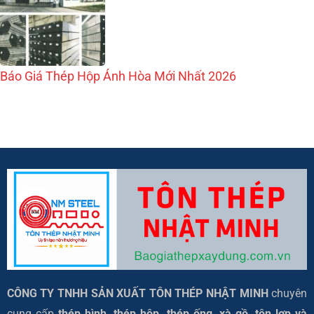
Báo Giá Thép Hộp Ánh Hòa Mới Nhất 2026
CÔNG TY TNHH SẢN XUẤT TÔN THÉP NHẬT MINH
chuyên
cung cấp
thép hình, thép hộp, thép ống, xà gồ, tôn lợp và