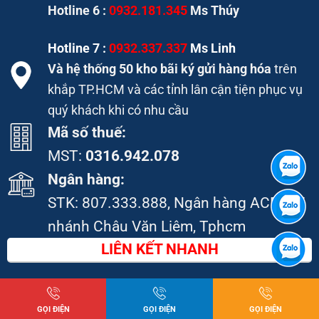
Hotline 6 :
0932.181.345
Ms Thúy
Hotline 7 :
0932.337.337
Ms Linh
Và hệ thống 50 kho bãi ký gửi hàng hóa
trên
khắp TP.HCM và các tỉnh lân cận tiện phục vụ
quý khách khi có nhu cầu
Mã số thuế:
MST:
0316.942.078
Ngân hàng:
STK:
807.333.888
, Ngân hàng ACB, chi
nhánh Châu Văn Liêm, Tphcm
LIÊN KẾT NHANH
Gia công thép tấm
GỌI ĐIỆN
GỌI ĐIỆN
GỌI ĐIỆN