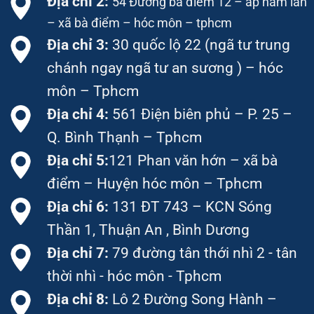
Địa chỉ 2:
54 Đường bà điểm 12 – ấp nam lân
– xã bà điểm – hóc môn – tphcm
Địa chỉ 3:
30 quốc lộ 22 (ngã tư trung
chánh ngay ngã tư an sương ) – hóc
môn – Tphcm
Địa chỉ 4:
561 Điện biên phủ – P. 25 –
Q. Bình Thạnh – Tphcm
Địa chỉ 5:
121 Phan văn hớn – xã bà
điểm – Huyện hóc môn – Tphcm
Địa chỉ 6:
131 ĐT 743 – KCN Sóng
Thần 1, Thuận An , Bình Dương
Địa chỉ 7:
79 đường tân thới nhì 2 - tân
thời nhì - hóc môn - Tphcm
Địa chỉ 8:
Lô 2 Đường Song Hành –