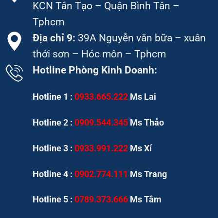
KCN Tân Tạo – Quận Bình Tân –
Tphcm
Địa chỉ 9:
39A Nguyễn văn bữa – xuân
thới sơn – Hóc môn – Tphcm
Hotline Phòng Kinh Doanh:
Hotline 1 :
0933.665.222
Ms Lai
Hotline 2 :
0909.544.345
Ms Thảo
Hotline 3 :
0933.991.222
Ms Xí
Hotline 4 :
0902.774.111
Ms Trang
Hotline 5 :
0789.373.666
Ms Tâm