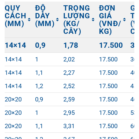
QUY
ĐỘ
TRỌNG
ĐƠN
G
CÁCH
DÀY
LƯỢNG
GIÁ
T
(MM)
(MM)
(KG/
(VNĐ/
(
CÂY)
KG)
C
QUY
ĐỘ
TRỌNG
ĐƠN
G
14×14
0,9
1,78
17.500
31
CÁCH
DÀY
LƯỢNG
GIÁ
T
(MM)
(MM)
(KG/
(VNĐ/
(
14×14
1
2,02
17.500
36
CÂY)
KG)
C
14×14
1,1
2,27
17.500
40
14×14
1,2
2,52
17.500
45
20×20
0,9
2,59
17.500
46
20×20
1
2,95
17.500
53
20×20
1,1
3,31
17.500
60