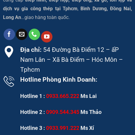
dịch vụ gia công thép tại
Tphcm
,
Bình Dương, Đồng Nai,
Long An
…giao hàng toàn quốc.
Địa chỉ:
54 Đường Bà Điểm 12 – ấP
Nam Lân – Xã Bà Điểm – Hóc Môn –
Tphcm
Hotline Phòng Kinh Doanh:
Hotline 1 :
0933.665.222
Ms Lai
Hotline 2 :
0909.544.345
Ms Thảo
Hotline 3 :
0933.991.222
Ms Xí