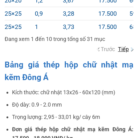
20×20
1,2
3,67
17.500
66
25×25
0,9
3,28
17.500
59
25×25
1
3,73
17.500
68
Đang xem 1 đến 10 trong tổng số 31 mục
Trước
Tiếp
Bảng giá thép hộp chữ nhật mạ
kẽm Đông Á
Kích thước: chữ nhật
13x26 - 60x120 (mm)
Độ dày:
0.9 - 2.0 mm
T
rọng lượng:
2,95 - 33,01 kg/ cây 6m
Đơn giá thép hộp chữ nhật mạ kẽm Đông Á: