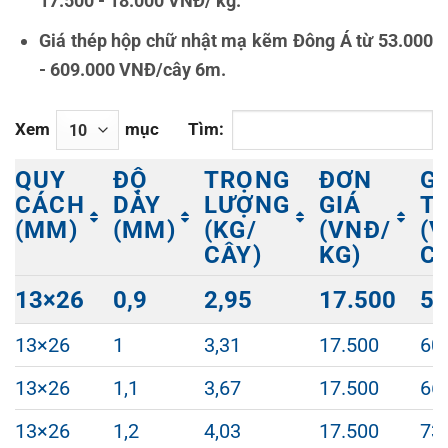
17.500 - 18.000 VNĐ/ kg.
Giá thép hộp chữ nhật mạ kẽm Đông Á từ
53.000
- 609.000
VNĐ/cây 6m.
Xem
mục
Tìm:
QUY
ĐỘ
TRỌNG
ĐƠN
G
CÁCH
DÀY
LƯỢNG
GIÁ
T
(MM)
(MM)
(KG/
(VNĐ/
(
CÂY)
KG)
C
QUY
ĐỘ
TRỌNG
ĐƠN
G
13×26
0,9
2,95
17.500
53
CÁCH
DÀY
LƯỢNG
GIÁ
T
(MM)
(MM)
(KG/
(VNĐ/
(
13×26
1
3,31
17.500
60
CÂY)
KG)
C
13×26
1,1
3,67
17.500
66
13×26
1,2
4,03
17.500
73