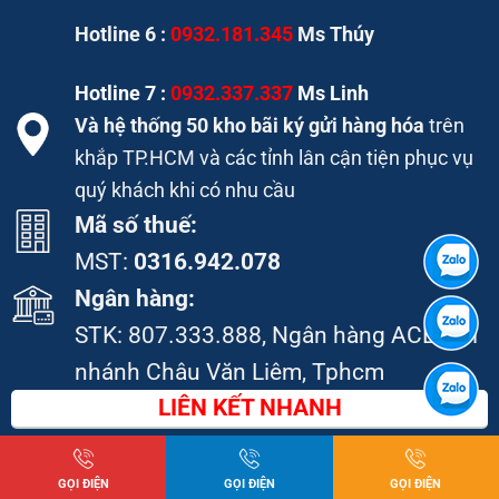
Hotline 6 :
0932.181.345
Ms Thúy
Hotline 7 :
0932.337.337
Ms Linh
Và hệ thống 50 kho bãi ký gửi hàng hóa
trên
khắp TP.HCM và các tỉnh lân cận tiện phục vụ
quý khách khi có nhu cầu
Mã số thuế:
MST:
0316.942.078
Ngân hàng:
STK:
807.333.888
, Ngân hàng ACB, chi
nhánh Châu Văn Liêm, Tphcm
LIÊN KẾT NHANH
Gia công thép tấm
GỌI ĐIỆN
GỌI ĐIỆN
GỌI ĐIỆN