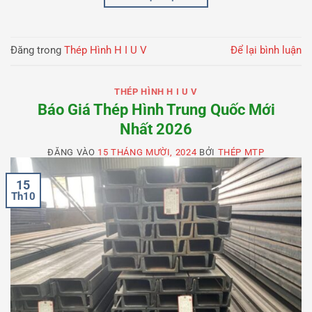
Đăng trong
Thép Hình H I U V
Để lại bình luận
THÉP HÌNH H I U V
Báo Giá Thép Hình Trung Quốc Mới
Nhất 2026
ĐĂNG VÀO
15 THÁNG MƯỜI, 2024
BỞI
THÉP MTP
15
Th10