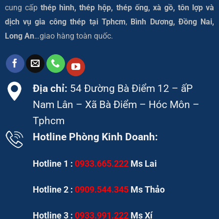
cung cấp
thép hình, thép hộp, thép ống, xà gồ, tôn lợp và
dịch vụ gia công thép tại
Tphcm
,
Bình Dương, Đồng Nai,
Long An
…giao hàng toàn quốc.
Địa chỉ:
54 Đường Bà Điểm 12 – ấP
Nam Lân – Xã Bà Điểm – Hóc Môn –
Tphcm
Hotline Phòng Kinh Doanh:
Hotline 1 :
0933.665.222
Ms Lai
Hotline 2 :
0909.544.345
Ms Thảo
Hotline 3 :
0933.991.222
Ms Xí