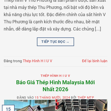
Thép hình V Thu Phương là sản phẩm được sản xuất
tại nhà máy thép Thu Phương, nổi bật với độ bền và
khả năng chịu lực tốt. Đặc điểm chính của sắt hình V
Thu Phương là cạnh kích thước đều nhau, bề mặt
nhẵn, dễ dàng lắp đặt và xây dựng. Các chủng [...]
TIẾP TỤC ĐỌC
→
Đăng trong
Thép Hình H I U V
Để lại bình luận
THÉP HÌNH H I U V
Báo Giá Thép Hình Malaysia Mới
Nhất 2026
ĐĂNG VÀO
15 THÁNG MƯỜI, 2024
BỞI
THÉP MTP
15