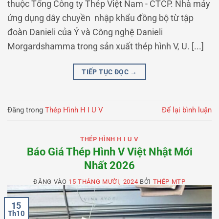
thuộc Tổng Công ty Thép Việt Nam - CTCP. Nhà máy
ứng dụng dây chuyền nhập khẩu đồng bộ từ tập
đoàn Danieli của Ý và Công nghệ Danieli
Morgardshamma trong sản xuất thép hình V, U. [...]
TIẾP TỤC ĐỌC
→
Đăng trong
Thép Hình H I U V
Để lại bình luận
THÉP HÌNH H I U V
Báo Giá Thép Hình V Việt Nhật Mới
Nhất 2026
ĐĂNG VÀO
15 THÁNG MƯỜI, 2024
BỞI
THÉP MTP
15
Th10