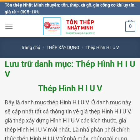
Bỏ
Tôn thép Nhật Minh chuyên: tôn, thép, xà gồ, gia công cơ khí uy tín,
giá rẻ + CK 5-10%
qua
nội
0
dung
Trang chủ
/
THÉP XÂY DỰNG
/
Thép Hình H I U V
Lưu trữ danh mục:
Thép Hình H I U
V
Thép Hình H I U V
Đây là danh mục thép Hình H I U V. Ở danh mục này
sẽ cập nhật tất cả thông tin về giá thép Hình H I U V,
giá thép xây dựng Hình H I U V các kích thước, giá
thép Hình H I U V mới nhất. Là nhà phân phối chính
thức thép Hình H I U V từ nhà máy, chúng tôi cung