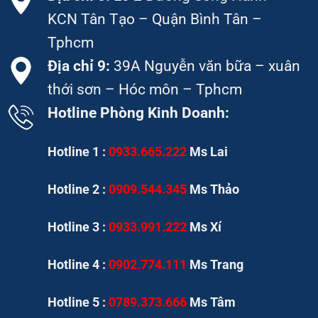
KCN Tân Tạo – Quận Bình Tân –
Tphcm
Địa chỉ 9:
39A Nguyễn văn bữa – xuân
thới sơn – Hóc môn – Tphcm
Hotline Phòng Kinh Doanh:
Hotline 1 :
0933.665.222
Ms Lai
Hotline 2 :
0909.544.345
Ms Thảo
Hotline 3 :
0933.991.222
Ms Xí
Hotline 4 :
0902.774.111
Ms Trang
Hotline 5 :
0789.373.666
Ms Tâm