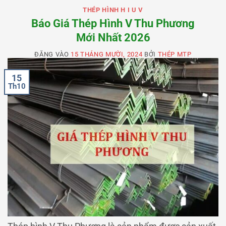
THÉP HÌNH H I U V
Báo Giá Thép Hình V Thu Phương
Mới Nhất 2026
ĐĂNG VÀO
15 THÁNG MƯỜI, 2024
BỞI
THÉP MTP
15
Th10