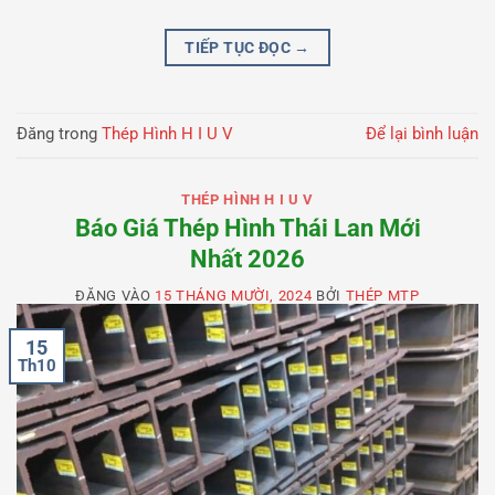
TIẾP TỤC ĐỌC
→
Đăng trong
Thép Hình H I U V
Để lại bình luận
THÉP HÌNH H I U V
Báo Giá Thép Hình Thái Lan Mới
Nhất 2026
ĐĂNG VÀO
15 THÁNG MƯỜI, 2024
BỞI
THÉP MTP
15
Th10