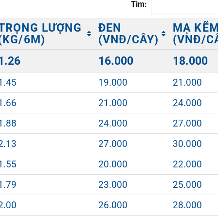
Tìm:
TRỌNG LƯỢNG
ĐEN
MẠ KẼ
(KG/6M)
(VNĐ/CÂY)
(VNĐ/C
TRỌNG LƯỢNG
ĐEN
MẠ KẼ
1.26
16.000
18.000
(KG/6M)
(VNĐ/CÂY)
(VNĐ/C
1.45
19.000
21.000
1.66
21.000
24.000
1.88
24.000
27.000
2.13
27.000
30.000
1.55
20.000
22.000
1.79
23.000
25.000
2.00
26.000
28.000