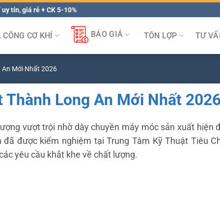
 uy tín, giá rẻ + CK 5-10%
BÁO GIÁ
A CÔNG CƠ KHÍ
TÔN LỢP
TƯ VẤ
 An Mới Nhất 2026
t Thành Long An Mới Nhất 202
 lượng vượt trội nhờ dây chuyền máy móc sản xuất hiện 
An đã được kiểm nghiệm tại Trung Tâm Kỹ Thuật Tiêu C
ác yêu cầu khắt khe về chất lượng.