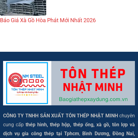
Báo Giá Xà Gồ Hòa Phát Mới Nhất 2026
CÔNG TY TNHH SẢN XUẤT TÔN THÉP NHẬT MINH
chuyên
cung cấp
thép hình, thép hộp, thép ống, xà gồ, tôn lợp và
dịch vụ gia công thép tại
Tphcm
,
Bình Dương, Đồng Nai,