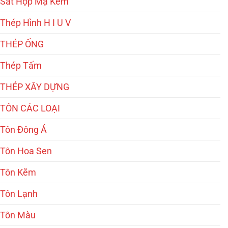
Sắt Hộp Mạ Kẽm
Thép Hình H I U V
THÉP ỐNG
Thép Tấm
THÉP XÂY DỰNG
TÔN CÁC LOẠI
Tôn Đông Á
Tôn Hoa Sen
Tôn Kẽm
Tôn Lạnh
Tôn Màu