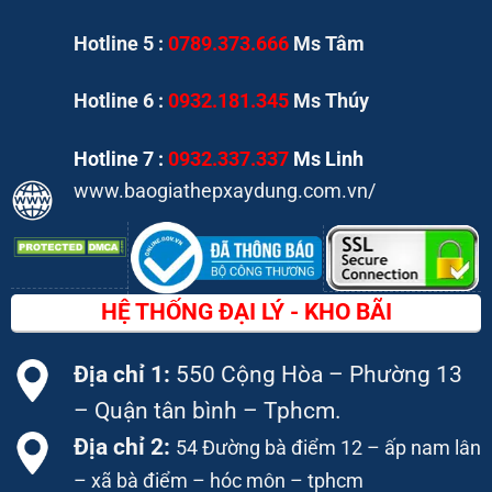
Hotline 5 :
0789.373.666
Ms Tâm
Hotline 6 :
0932.181.345
Ms Thúy
Hotline 7 :
0932.337.337
Ms Linh
www.baogiathepxaydung.com.vn/
HỆ THỐNG ĐẠI LÝ - KHO BÃI
Địa chỉ 1:
550 Cộng Hòa – Phường 13
– Quận tân bình – Tphcm.
Địa chỉ 2:
54 Đường bà điểm 12 – ấp nam lân
– xã bà điểm – hóc môn – tphcm