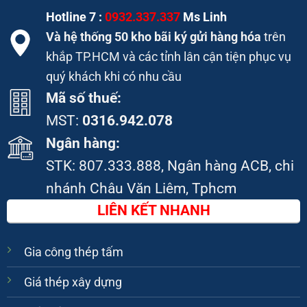
Hotline 7 :
0932.337.337
Ms Linh
Và hệ thống 50 kho bãi ký gửi hàng hóa
trên
khắp TP.HCM và các tỉnh lân cận tiện phục vụ
quý khách khi có nhu cầu
Mã số thuế:
MST:
0316.942.078
Ngân hàng:
STK:
807.333.888
, Ngân hàng ACB, chi
nhánh Châu Văn Liêm, Tphcm
LIÊN KẾT NHANH
Gia công thép tấm
Giá thép xây dựng