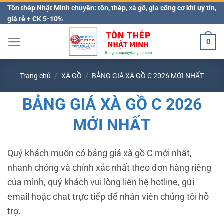
Bỏ
Tôn thép Nhật Minh chuyên: tôn, thép, xà gồ, gia công cơ khí uy tín,
giá rẻ + CK 5-10%
qua
nội
0
dung
Trang chủ
/
XÀ GỒ
/
BẢNG GIÁ XÀ GỒ C 2026 MỚI NHẤT
BẢNG GIÁ XÀ GỒ C 2026
MỚI NHẤT
Quý khách muốn có bảng giá xà gồ C mới nhất,
nhanh chóng và chính xác nhất theo đơn hàng riêng
của mình, quý khách vui lòng liên hệ hotline, gửi
email hoặc chat trực tiếp để nhân viên chúng tôi hỗ
trợ.