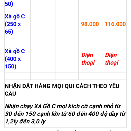
50)
Xà gồ C
(250 x
98.000
116.000
65)
Xà gồ C
Điện
Điện
(400 x
thoại
thoại
150)
NHẬN ĐẶT HÀNG MỌI QUI CÁCH THEO YÊU
CẦU
Nhận chạy Xà Gồ C mọi kích cỡ cạnh nhỏ từ
30 đến 150 cạnh lớn từ 60 đến 400 độ dày từ
1,2ly đến 3,0 ly