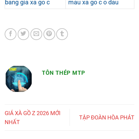
bang gia xa go c
mau xa go c o dau
TÔN THÉP MTP
GIÁ XÀ GỒ Z 2026 MỚI
TẬP ĐOÀN HÒA PHÁT
NHẤT