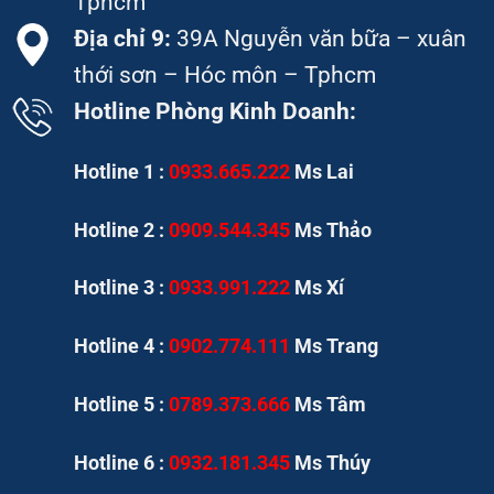
Tphcm
Địa chỉ 9:
39A Nguyễn văn bữa – xuân
thới sơn – Hóc môn – Tphcm
Hotline Phòng Kinh Doanh:
Hotline 1 :
0933.665.222
Ms Lai
Hotline 2 :
0909.544.345
Ms Thảo
Hotline 3 :
0933.991.222
Ms Xí
Hotline 4 :
0902.774.111
Ms Trang
Hotline 5 :
0789.373.666
Ms Tâm
Hotline 6 :
0932.181.345
Ms Thúy