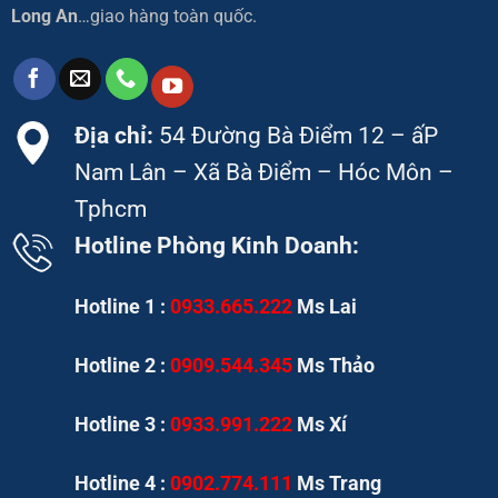
Long An
…giao hàng toàn quốc.
Địa chỉ:
54 Đường Bà Điểm 12 – ấP
Nam Lân – Xã Bà Điểm – Hóc Môn –
Tphcm
Hotline Phòng Kinh Doanh:
Hotline 1 :
0933.665.222
Ms Lai
Hotline 2 :
0909.544.345
Ms Thảo
Hotline 3 :
0933.991.222
Ms Xí
Hotline 4 :
0902.774.111
Ms Trang