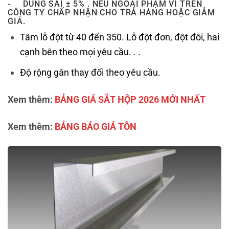
- DUNG SAI ± 5% . NẾU NGOÀI PHẠM VI TRÊN
CÔNG TY CHẤP NHẬN CHO TRẢ HÀNG HOẶC GIẢM
GIÁ.
Tâm lỗ đột từ 40 đến 350. Lỗ đột đơn, đột đôi, hai
cạnh bên theo mọi yêu cầu. . .
Độ rộng gân thay đổi theo yêu cầu.
Xem thêm:
BẢNG GIÁ SẮT HỘP 2026 MỚI NHẤT
Xem thêm:
BẢNG BÁO GIÁ TÔN