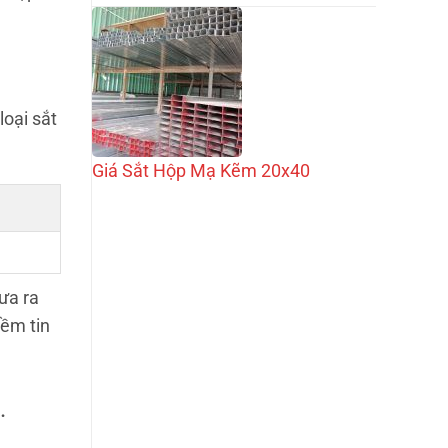
oại sắt
Giá Sắt Hộp Mạ Kẽm 20x40
ưa ra
iềm tin
.