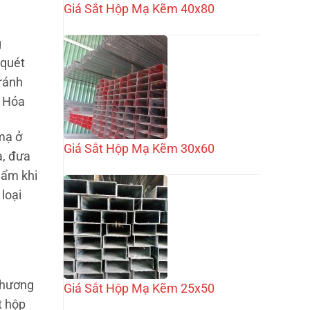
Giá Sắt Hộp Mạ Kẽm 40x80
g
 quét
tránh
– Hóa
mạ ở
Giá Sắt Hộp Mạ Kẽm 30x60
ạ, đưa
hẩm khi
loại
 thương
Giá Sắt Hộp Mạ Kẽm 25x50
t hộp