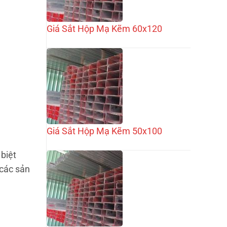
Giá Sắt Hộp Mạ Kẽm 60x120
Giá Sắt Hộp Mạ Kẽm 50x100
biệt
 các sản