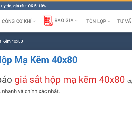
 uy tín, giá rẻ + CK 5-10%
BÁO GIÁ
A CÔNG CƠ KHÍ
TÔN LỢP
TƯ VẤ
ạ Kẽm 40x80
 Hộp Mạ Kẽm 40x80
báo
giá sắt hộp mạ kẽm 40x80
c
, nhanh và chính xác nhất.