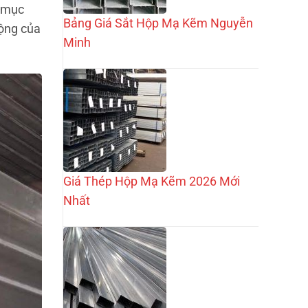
i mục
Bảng Giá Sắt Hộp Mạ Kẽm Nguyễn
động của
Minh
Giá Thép Hộp Mạ Kẽm 2026 Mới
Nhất