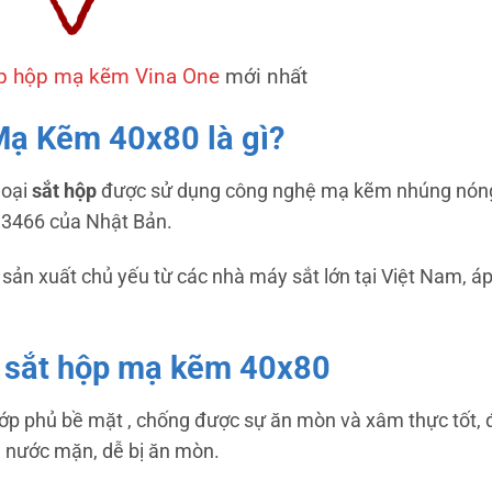
ép hộp mạ kẽm Vina One
mới nhất
Mạ Kẽm 40x80 là gì?
loại
sắt hộp
được sử dụng công nghệ mạ kẽm nhúng nóng
G 3466 của Nhật Bản.
sản xuất chủ yếu từ các nhà máy sắt lớn tại Việt Nam, á
 sắt hộp mạ kẽm 40x80
p phủ bề mặt , chống được sự ăn mòn và xâm thực tốt, đ
n nước mặn, dễ bị ăn mòn.