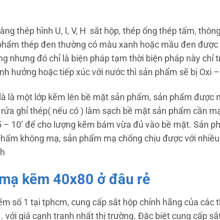
g thép hình U, I, V, H sắt hộp, thép ống thép tấm, thôn
n phẩm thép đen thường có màu xanh hoặc mầu đen được
g nhưng đó chỉ là biện pháp tạm thời biện pháp này chỉ 
ảnh hưởng hoặc tiếp xúc với nước thì sản phẩm sẽ bị Oxi 
là là một lớp kẽm lên bề mặt sản phẩm, sản phẩm được 
: rửa ghỉ thép( nếu có ) làm sạch bề mặt sản phẩm cần m
 – 10’ để cho lượng kẽm bám vừa đủ vào bề mặt. Sản p
 phẩm không mạ, sản phẩm mạ chống chịu được với nhiều 
nh
 mạ kẽm 40x80 ở đâu rẻ
ẽm số 1 tại tphcm, cung cấp sắt hộp chính hãng của các
 với giá cạnh tranh nhất thị trường. Đặc biệt cung cấp sắ