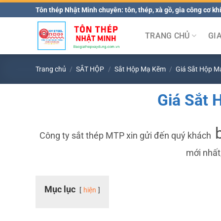
Bỏ
Tôn thép Nhật Minh chuyên: tôn, thép, xà gồ, gia công cơ khí
qua
nội
TRANG CHỦ
GI
dung
Trang chủ
/
SẮT HỘP
/
Sắt Hộp Mạ Kẽm
/
Giá Sắt Hộp M
Giá Sắt
Công ty sắt thép MTP xin gửi đến quý khách
mới nhất
Mục lục
hiện