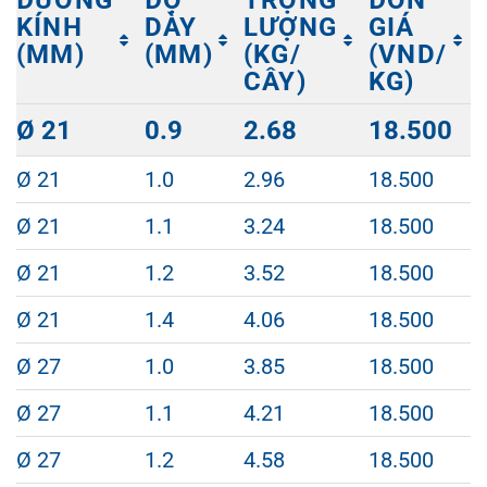
KÍNH
DÀY
LƯỢNG
GIÁ
(MM)
(MM)
(KG/
(VND/
CÂY)
KG)
ĐƯỜNG
ĐỘ
TRỌNG
ĐƠN
Ø 21
0.9
2.68
18.500
KÍNH
DÀY
LƯỢNG
GIÁ
(MM)
(MM)
(KG/
(VND/
Ø 21
1.0
2.96
18.500
CÂY)
KG)
Ø 21
1.1
3.24
18.500
Ø 21
1.2
3.52
18.500
Ø 21
1.4
4.06
18.500
Ø 27
1.0
3.85
18.500
Ø 27
1.1
4.21
18.500
Ø 27
1.2
4.58
18.500