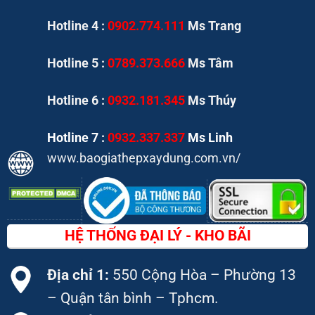
Hotline 4 :
0902.774.111
Ms Trang
Hotline 5 :
0789.373.666
Ms Tâm
Hotline 6 :
0932.181.345
Ms Thúy
Hotline 7 :
0932.337.337
Ms Linh
www.baogiathepxaydung.com.vn/
HỆ THỐNG ĐẠI LÝ - KHO BÃI
Địa chỉ 1:
550 Cộng Hòa – Phường 13
– Quận tân bình – Tphcm.