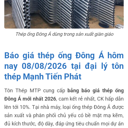
Thép ống Đông Á dùng trong sản xuất giàn giáo
Báo giá thép ống Đông Á hôm
nay 08/08/2026 tại đại lý tôn
thép Mạnh Tiến Phát
Tôn Thép MTP cung cấp
bảng báo giá thép ống
Đông Á mới nhất 2026
, cam kết rẻ nhất, CK hấp dẫn
lên tới 10%. Tại nhà máy, loại ống thép Đông Á được
sản xuất và phân phối chủ yếu có bề mặt mạ kẽm,
đủ kích thước, độ dày, đáp ứng tiêu chuẩn mọi dự án