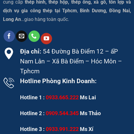
cung cấp
thép hình, thép hộp, thép ống, xà gồ, tôn lợp và
dịch vụ gia công thép tại
Tphcm
,
Bình Dương, Đồng Nai,
Long An
…giao hàng toàn quốc.
Địa chỉ:
54 Đường Bà Điểm 12 – ấP
Nam Lân – Xã Bà Điểm – Hóc Môn –
Tphcm
Hotline Phòng Kinh Doanh:
Hotline 1 :
0933.665.222
Ms Lai
Hotline 2 :
0909.544.345
Ms Thảo
Hotline 3 :
0933.991.222
Ms Xí