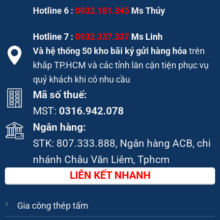
Hotline 6 :
0932.181.345
Ms Thúy
Hotline 7 :
0932.337.337
Ms Linh
Và hệ thống 50 kho bãi ký gửi hàng hóa
trên
khắp TP.HCM và các tỉnh lân cận tiện phục vụ
quý khách khi có nhu cầu
Mã số thuế:
MST:
0316.942.078
Ngân hàng:
STK:
807.333.888
, Ngân hàng ACB, chi
nhánh Châu Văn Liêm, Tphcm
LIÊN KẾT NHANH
Gia công thép tấm