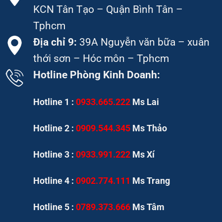
KCN Tân Tạo – Quận Bình Tân –
Tphcm
Địa chỉ 9:
39A Nguyễn văn bữa – xuân
thới sơn – Hóc môn – Tphcm
Hotline Phòng Kinh Doanh:
Hotline 1 :
0933.665.222
Ms Lai
Hotline 2 :
0909.544.345
Ms Thảo
Hotline 3 :
0933.991.222
Ms Xí
Hotline 4 :
0902.774.111
Ms Trang
Hotline 5 :
0789.373.666
Ms Tâm