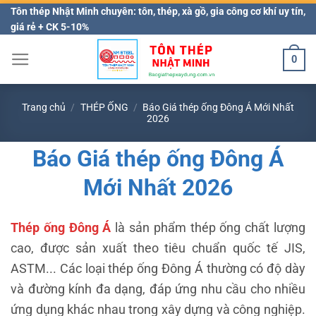
Bỏ
Tôn thép Nhật Minh chuyên: tôn, thép, xà gồ, gia công cơ khí uy tín,
giá rẻ + CK 5-10%
qua
nội
0
dung
Trang chủ
/
THÉP ỐNG
/
Báo Giá thép ống Đông Á Mới Nhất
2026
Báo Giá thép ống Đông Á
Mới Nhất 2026
Thép ống Đông Á
là sản phẩm thép ống chất lượng
cao, được sản xuất theo tiêu chuẩn quốc tế JIS,
ASTM... Các loại thép ống Đông Á thường có độ dày
và đường kính đa dạng, đáp ứng nhu cầu cho nhiều
ứng dụng khác nhau trong xây dựng và công nghiệp.