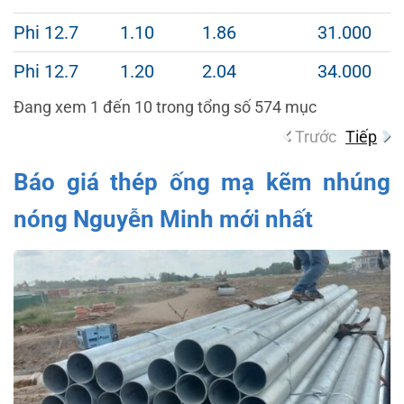
Phi 12.7
1.10
1.86
31.000
Phi 12.7
1.20
2.04
34.000
Đang xem 1 đến 10 trong tổng số 574 mục
Trước
Tiếp
Báo giá thép ống mạ kẽm nhúng
nóng Nguyễn Minh mới nhất