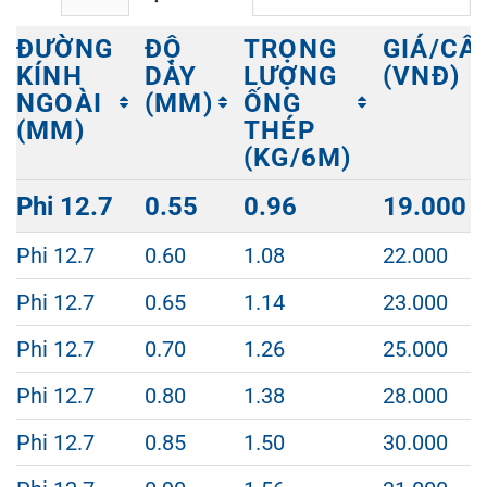
ĐƯỜNG
ĐỘ
TRỌNG
GIÁ/CÂ
KÍNH
DÀY
LƯỢNG
(VNĐ)
NGOÀI
(MM)
ỐNG
(MM)
THÉP
(KG/6M)
ĐƯỜNG
ĐỘ
TRỌNG
GIÁ/CÂ
Phi 12.7
0.55
0.96
19.000
KÍNH
DÀY
LƯỢNG
(VNĐ)
NGOÀI
(MM)
ỐNG
Phi 12.7
0.60
1.08
22.000
(MM)
THÉP
(KG/6M)
Phi 12.7
0.65
1.14
23.000
Phi 12.7
0.70
1.26
25.000
Phi 12.7
0.80
1.38
28.000
Phi 12.7
0.85
1.50
30.000