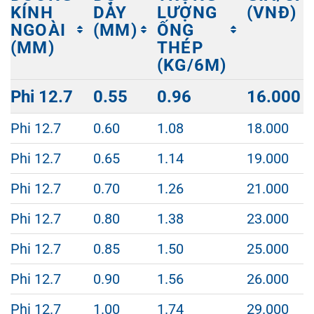
KÍNH
DÀY
LƯỢNG
(VNĐ)
NGOÀI
(MM)
ỐNG
(MM)
THÉP
(KG/6M)
ĐƯỜNG
ĐỘ
TRỌNG
GIÁ/CÂ
Phi 12.7
0.55
0.96
16.000
KÍNH
DÀY
LƯỢNG
(VNĐ)
NGOÀI
(MM)
ỐNG
Phi 12.7
0.60
1.08
18.000
(MM)
THÉP
(KG/6M)
Phi 12.7
0.65
1.14
19.000
Phi 12.7
0.70
1.26
21.000
Phi 12.7
0.80
1.38
23.000
Phi 12.7
0.85
1.50
25.000
Phi 12.7
0.90
1.56
26.000
Phi 12.7
1.00
1.74
29.000