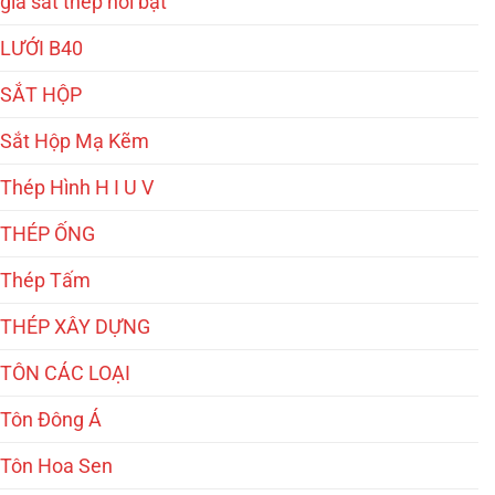
giá sắt thép nổi bật
LƯỚI B40
SẮT HỘP
Sắt Hộp Mạ Kẽm
Thép Hình H I U V
THÉP ỐNG
Thép Tấm
THÉP XÂY DỰNG
TÔN CÁC LOẠI
Tôn Đông Á
Tôn Hoa Sen