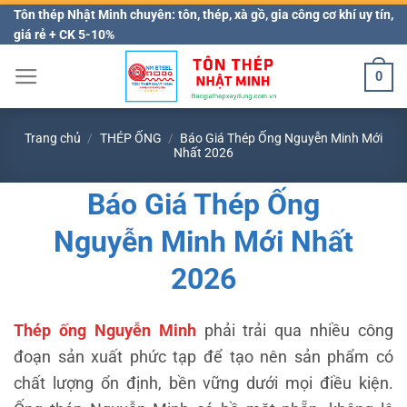
Bỏ
Tôn thép Nhật Minh chuyên: tôn, thép, xà gồ, gia công cơ khí uy tín,
giá rẻ + CK 5-10%
qua
nội
0
dung
Trang chủ
/
THÉP ỐNG
/
Báo Giá Thép Ống Nguyễn Minh Mới
Nhất 2026
Báo Giá Thép Ống
Nguyễn Minh Mới Nhất
2026
Thép ống Nguyễn Minh
phải trải qua nhiều công
đoạn sản xuất phức tạp để tạo nên sản phẩm có
chất lượng ổn định, bền vững dưới mọi điều kiện.