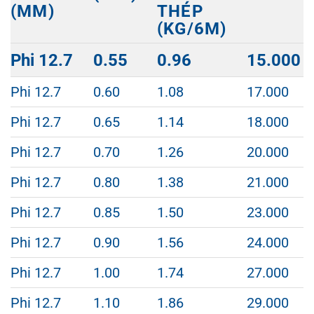
(MM)
THÉP
(KG/6M)
ĐƯỜNG
ĐỘ
TRỌNG
GIÁ/CÂ
Phi 12.7
0.55
0.96
15.000
KÍNH
DÀY
LƯỢNG
(VNĐ)
NGOÀI
(MM)
ỐNG
Phi 12.7
0.60
1.08
17.000
(MM)
THÉP
(KG/6M)
Phi 12.7
0.65
1.14
18.000
Phi 12.7
0.70
1.26
20.000
Phi 12.7
0.80
1.38
21.000
Phi 12.7
0.85
1.50
23.000
Phi 12.7
0.90
1.56
24.000
Phi 12.7
1.00
1.74
27.000
Phi 12.7
1.10
1.86
29.000