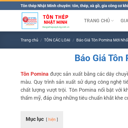
Bỏ
Tôn thép Nhật Minh chuyên: tôn, thép, xà gồ, gia công cơ khí
qua
nội
TRANG CHỦ
GI
dung
Trang chủ
/
TÔN CÁC LOẠI
/
Báo Giá Tôn Pomina Mới Nhấ
Báo Giá Tôn
Tôn Pomina
được sản xuất bằng các dây chuyề
màu. Quy trình sản xuất sử dụng công nghệ ti
chất lượng vượt trội. Tôn Pomina nổi bật với 
thẩm mỹ, đáp ứng những tiêu chuẩn khắt khe củ
Mục lục
hiện