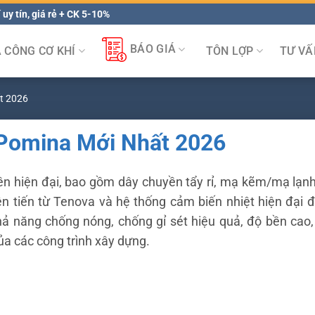
 uy tín, giá rẻ + CK 5-10%
BÁO GIÁ
A CÔNG CƠ KHÍ
TÔN LỢP
TƯ VẤ
t 2026
 Pomina Mới Nhất 2026
n hiện đại, bao gồm dây chuyền tẩy rỉ, mạ kẽm/mạ lạn
ên tiến từ Tenova và hệ thống cảm biến nhiệt hiện đại
khả năng chống nóng, chống gỉ sét hiệu quả, độ bền cao
a các công trình xây dựng.