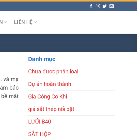
N
LIÊN HỆ
Danh mục
Chưa được phân loại
h, và mạ
Dự án hoàn thành
 đảm bảo
, bề mặt
Gia Công Cơ Khí
giá sắt thép nổi bật
LƯỚI B40
SẮT HỘP