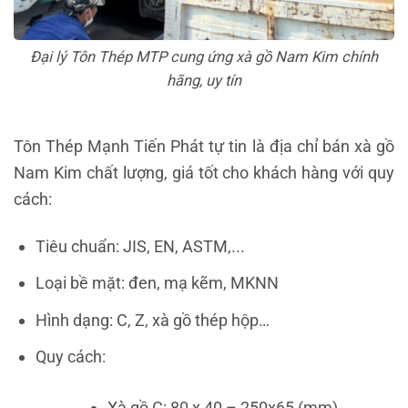
Đại lý Tôn Thép MTP cung ứng xà gồ Nam Kim chính
hãng, uy tín
Tôn Thép Mạnh Tiến Phát tự tin là địa chỉ bán xà gồ
Nam Kim chất lượng, giá tốt cho khách hàng với quy
cách:
Tiêu chuẩn: JIS, EN, ASTM,...
Loại bề mặt: đen, mạ kẽm, MKNN
Hình dạng: C, Z, xà gồ thép hộp…
Quy cách:
Xà gồ C: 80 x 40 –
250x65
(mm)