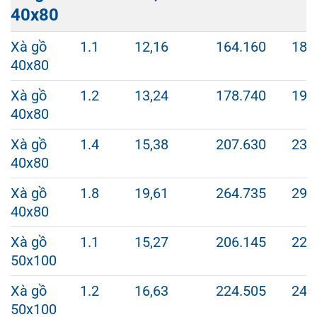
CÁCH
DÀY
LƯỢNG
(VNĐ/
KẼ
40x80
MM
KG/
CÂY)
(V
CÂY
CÂ
Xà gồ
1.1
12,16
164.160
182
40x80
Xà gồ
1.2
13,24
178.740
198
40x80
Xà gồ
1.4
15,38
207.630
230
40x80
Xà gồ
1.8
19,61
264.735
294
40x80
Xà gồ
1.1
15,27
206.145
229
50x100
Xà gồ
1.2
16,63
224.505
249
50x100