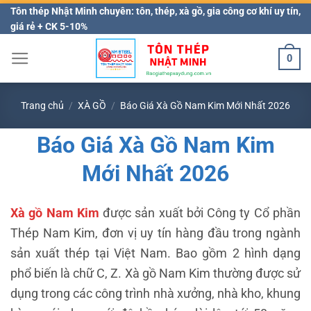
Bỏ
Tôn thép Nhật Minh chuyên: tôn, thép, xà gồ, gia công cơ khí uy tín,
giá rẻ + CK 5-10%
qua
nội
0
dung
Trang chủ
/
XÀ GỒ
/
Báo Giá Xà Gồ Nam Kim Mới Nhất 2026
Báo Giá Xà Gồ Nam Kim
Mới Nhất 2026
Xà gồ Nam Kim
được sản xuất bởi Công ty Cổ phần
Thép Nam Kim, đơn vị uy tín hàng đầu trong ngành
sản xuất thép tại Việt Nam. Bao gồm 2 hình dạng
phổ biến là chữ C, Z. Xà gồ Nam Kim thường được sử
dụng trong các công trình nhà xưởng, nhà kho, khung