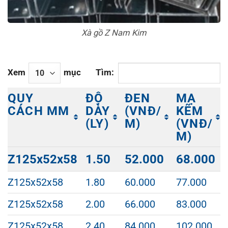
Xà gồ Z Nam Kim
Xem
mục
Tìm:
QUY
ĐỘ
ĐEN
MẠ
CÁCH MM
DÀY
(VNĐ/
KẼM
(LY)
M)
(VNĐ/
M)
QUY
ĐỘ
ĐEN
MẠ
Z125x52x58
1.50
52.000
68.000
CÁCH MM
DÀY
(VNĐ/
KẼM
(LY)
M)
(VNĐ/
Z125x52x58
1.80
60.000
77.000
M)
Z125x52x58
2.00
66.000
83.000
Z125x52x58
2.40
84.000
102.000