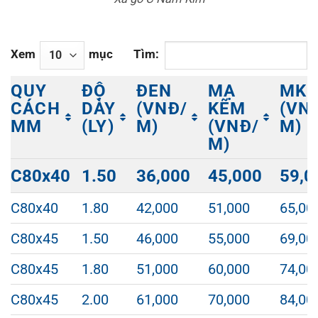
Xem
mục
Tìm:
QUY
ĐỘ
ĐEN
MẠ
MK
CÁCH
DÀY
(VNĐ/
KẼM
(VN
MM
(LY)
M)
(VNĐ/
M)
M)
QUY
ĐỘ
ĐEN
MẠ
MK
C80x40
1.50
36,000
45,000
59,0
CÁCH
DÀY
(VNĐ/
KẼM
(VN
MM
(LY)
M)
(VNĐ/
M)
C80x40
1.80
42,000
51,000
65,00
M)
C80x45
1.50
46,000
55,000
69,00
C80x45
1.80
51,000
60,000
74,00
C80x45
2.00
61,000
70,000
84,00