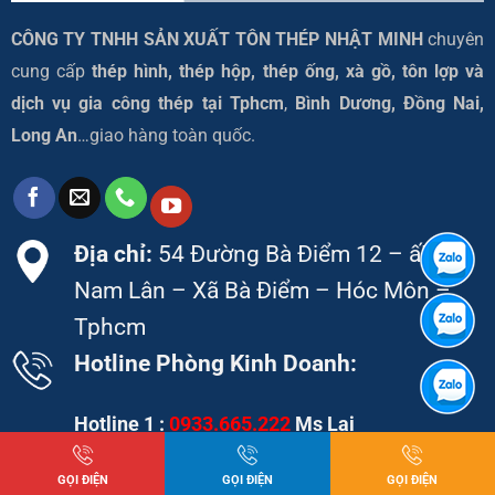
CÔNG TY TNHH SẢN XUẤT TÔN THÉP NHẬT MINH
chuyên
cung cấp
thép hình, thép hộp, thép ống, xà gồ, tôn lợp và
dịch vụ gia công thép tại
Tphcm
,
Bình Dương, Đồng Nai,
Long An
…giao hàng toàn quốc.
Địa chỉ:
54 Đường Bà Điểm 12 – ấP
Nam Lân – Xã Bà Điểm – Hóc Môn –
Tphcm
Hotline Phòng Kinh Doanh:
Hotline 1 :
0933.665.222
Ms Lai
Hotline 2 :
0909.544.345
Ms Thảo
GỌI ĐIỆN
GỌI ĐIỆN
GỌI ĐIỆN