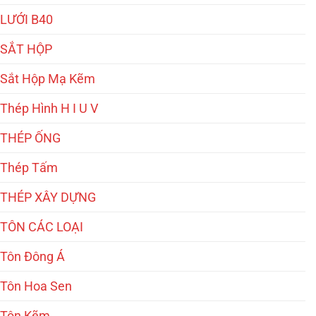
LƯỚI B40
SẮT HỘP
Sắt Hộp Mạ Kẽm
Thép Hình H I U V
THÉP ỐNG
Thép Tấm
THÉP XÂY DỰNG
TÔN CÁC LOẠI
Tôn Đông Á
Tôn Hoa Sen
Tôn Kẽm