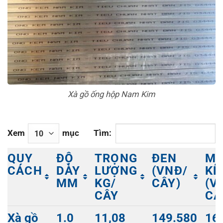
Xà gồ ống hộp Nam Kim
Xem
mục
Tìm:
QUY
ĐỘ
TRỌNG
ĐEN
M
CÁCH
DÀY
LƯỢNG
(VNĐ/
KẼ
MM
KG/
CÂY)
(V
CÂY
CÂ
QUY
ĐỘ
TRỌNG
ĐEN
M
Xà gồ
1.0
11,08
149.580
16