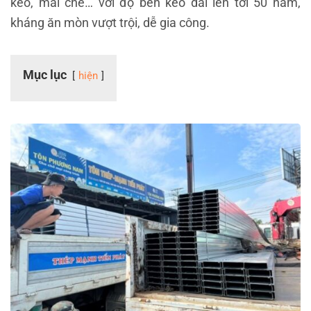
kèo, mái che… với độ bền kéo dài lên tới 50 năm,
kháng ăn mòn vượt trội, dễ gia công.
Mục lục
hiện